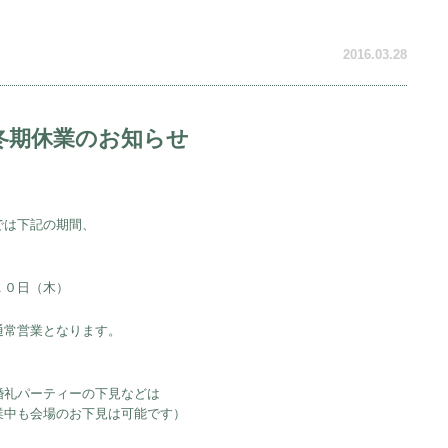
！
2016.03.28
 冬期休業のお知らせ
では下記の期間、
１０日（木）
通常営業となります。
婚礼パーティーの下見などは
業中も会場のお下見は可能です）