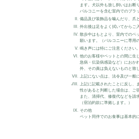
ます。犬以外も放し飼いはお断
バルコニーを含む室内でのブラ
備品及び装飾品を噛んだり、爪
外出後は足をよく拭いてからご
散歩中はもとより、室内でのペ
願います。（バルコニーに専用の
鳴き声には特にご注意ください
他のお客様やペットとの間に生
急病・伝染病感染など）におか
外、その責は負えないものと致
上記にない点は、法令及び一般
上記に記載されたことに反し、
性があると判断した場合は、ご
また、清掃代、修復代などを請
（宿泊約款に準拠します。）
その他
ペット同伴でのお食事は基本的