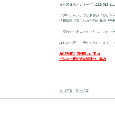
また姉妹店ピレネーでは
12月5日（
ご好評いただいている暖炉で焼いた
信州飯田で育てられた幻の豚肉
『千
ご家族やご友人とのクリスマスのホ
詳しい内容、ご予約方法につきまし
2015年度お節料理のご案内
ピレネー暖炉焼き料理のご案内
次の記事
|
前の記事