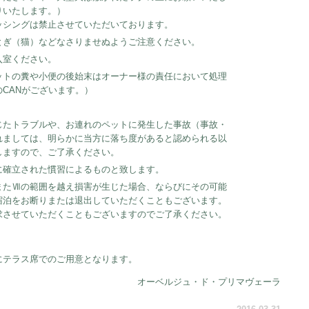
りいたします。）
ッシングは禁止させていただいております。
とぎ（猫）などなさりませぬようご注意ください。
入室ください。
ットの糞や小便の後始末はオーナー様の責任において処理
CANがございます。）
。
じたトラブルや、お連れのペットに発生した事故（事故・
れましては、明らかに当方に落ち度があると認められる以
しますので、ご了承ください。
に確立された慣習によるものと致します。
またⅦの範囲を越え損害が生じた場合、ならびにその可能
宿泊をお断りまたは退出していただくこともございます。
求させていただくこともございますのでご了承ください。
にテラス席でのご用意となります。
オーベルジュ・ド・プリマヴェーラ