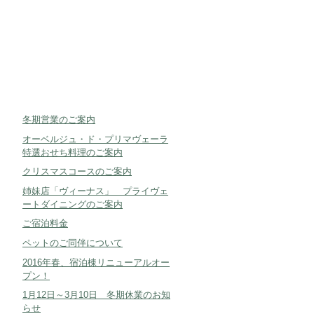
冬期営業のご案内
オーベルジュ・ド・プリマヴェーラ
特選おせち料理のご案内
クリスマスコースのご案内
姉妹店「ヴィーナス」 プライヴェ
ートダイニングのご案内
ご宿泊料金
ペットのご同伴について
2016年春、宿泊棟リニューアルオー
プン！
1月12日～3月10日 冬期休業のお知
らせ