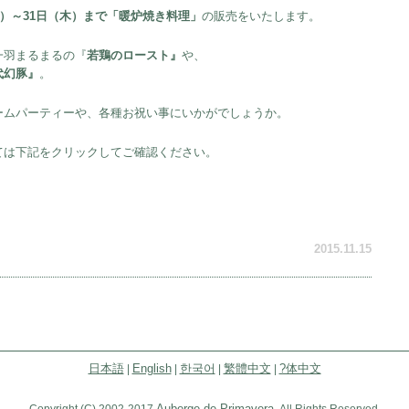
土）～31日（木）まで「暖炉焼き料理」
の販売をいたします。
一羽まるまるの『
若鶏のロースト』
や、
代幻豚』
。
ームパーティーや、各種お祝い事にいかがでしょうか。
ては下記をクリックしてご確認ください。
2015.11.15
日本語
English
한국어
繁體中文
?体中文
|
|
|
|
Auberge de Primavera.