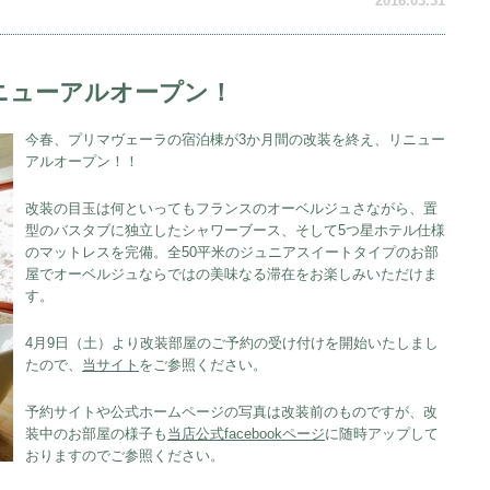
2016.03.31
リニューアルオープン！
今春、プリマヴェーラの宿泊棟が3か月間の改装を終え、リニュー
アルオープン！！
改装の目玉は何といってもフランスのオーベルジュさながら、置
型のバスタブに独立したシャワーブース、そして5つ星ホテル仕様
のマットレスを完備。全50平米のジュニアスイートタイプのお部
屋でオーベルジュならではの美味なる滞在をお楽しみいただけま
す。
4月9日（土）より改装部屋のご予約の受け付けを開始いたしまし
たので、
当サイト
をご参照ください。
予約サイトや公式ホームページの写真は改装前のものですが、改
装中のお部屋の様子も
当店公式facebookページ
に随時アップして
おりますのでご参照ください。