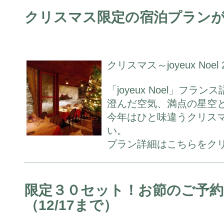
クリスマス限定の宿泊プランが
クリスマス～joyeux Noel 
「joyeux Noel」フ
澄んだ空気、満点の星空
今年はひと味違うクリス
い。
プラン詳細はこちらをク
限定３０セット！お節のご予約
（12/17まで）