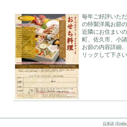
毎年ご好評いた
の特製洋風お節
近隣にお住まい
町、佐久市、小
お節の内容詳細
リックして下さ
日本語
Englis
|