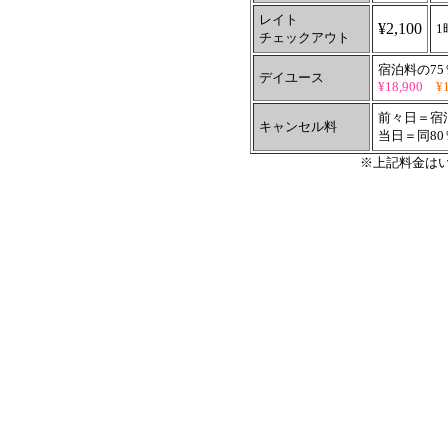
レイト
¥2,100
チェックアウト
宿泊料の7
デイユース
¥18,900
¥
前々日＝宿
キャンセル料
当日＝同80
※上記料金は